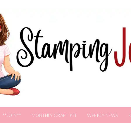
**JOIN**
MONTHLY CRAFT KIT
WEEKLY NEWS